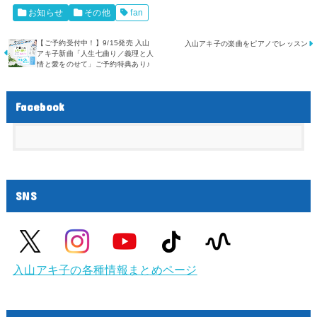
お知らせ
その他
fan
【ご予約受付中！】9/15発売 入山
入山アキ子の楽曲をピアノでレッスン
アキ子新曲「人生七曲り／義理と人
情と愛をのせて」ご予約特典あり♪
Facebook
SNS
入山アキ子の各種情報まとめページ