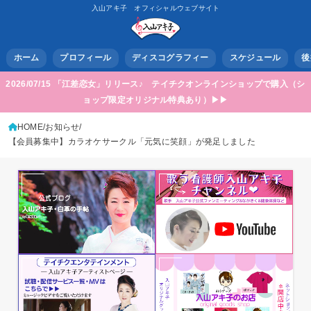
入山アキ子 オフィシャルウェブサイト
ホーム
プロフィール
ディスコグラフィー
スケジュール
後
2026/07/15 「江差恋女」リリース♪ テイチクオンラインショップで購入（シ
ョップ限定オリジナル特典あり）▶▶
HOME
お知らせ
【会員募集中】カラオケサークル「元気に笑顔」が発足しました