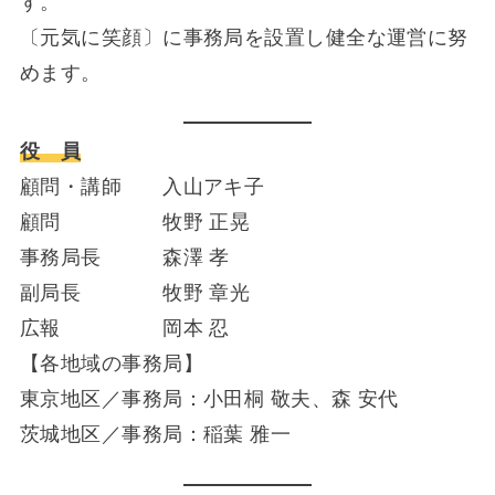
す。
〔元気に笑顔〕に事務局を設置し健全な運営に努
めます。
役 員
顧問・講師 入山アキ子
顧問 牧野 正晃
事務局長 森澤 孝
副局長 牧野 章光
広報 岡本 忍
【各地域の事務局】
東京地区／事務局：小田桐 敬夫、森 安代
茨城地区／事務局：稲葉 雅一