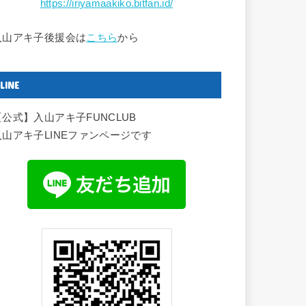
https://iriyamaakiko.bitfan.id/
入山アキ子後援会は
こちら
から
LINE
【公式】入山アキ子FUNCLUB
入山アキ子LINEファンページです